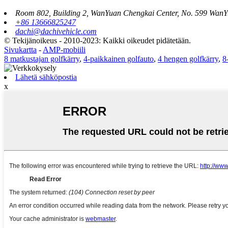
Room 802, Building 2, WanYuan Chengkai Center, No. 599 WanYu
+86 13666825247
dachi@dachivehicle.com
© Tekijänoikeus - 2010-2023: Kaikki oikeudet pidätetään.
Sivukartta
-
AMP-mobiili
8 matkustajan golfkärry
,
4-paikkainen golfauto
,
4 hengen golfkärry
,
8
Lähetä sähköpostia
x