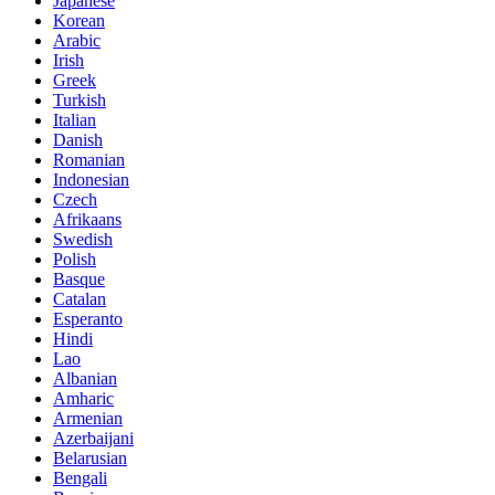
Japanese
Korean
Arabic
Irish
Greek
Turkish
Italian
Danish
Romanian
Indonesian
Czech
Afrikaans
Swedish
Polish
Basque
Catalan
Esperanto
Hindi
Lao
Albanian
Amharic
Armenian
Azerbaijani
Belarusian
Bengali