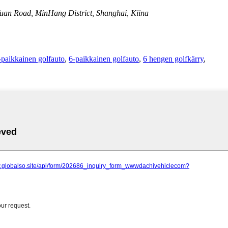
an Road, MinHang District, Shanghai, Kiina
-paikkainen golfauto
,
6-paikkainen golfauto
,
6 hengen golfkärry
,