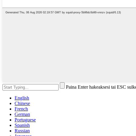
Paina Enter hakeaksesi tai ESC sulk
English
Chinese
French
German
Portuguese
Spanish
Russian